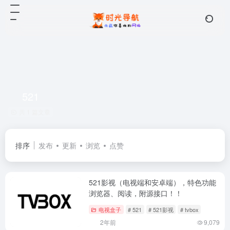
521
共 1 篇文章
排序
发布
更新
浏览
点赞
521影视（电视端和安卓端），特色功能
浏览器、阅读，附源接口！！
电视盒子
# 521
# 521影视
# tvbox
2年前
9,079