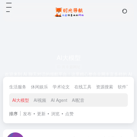
AI大模型
共 6 篇网址
欢迎来到 AI 聊天对话的领航平台！这里精心整合全网丰富多样的 AI
聊天对话网站，无论你想获取知识、激发创意，还是单纯享受趣味
生活服务
休闲娱乐
学术论文
在线工具
资源搜索
软件下载
聊天，都能通过我们便捷的导航，一键连接各类智能聊天空间。简
洁高效的引导，助你快速开启与 AI 的精彩对话，畅享智能交互带来
的便捷与乐趣，轻松探索 AI 聊天的无限可能。
AI大模型
AI视频
AI Agent
AI配音
排序
发布
更新
浏览
点赞