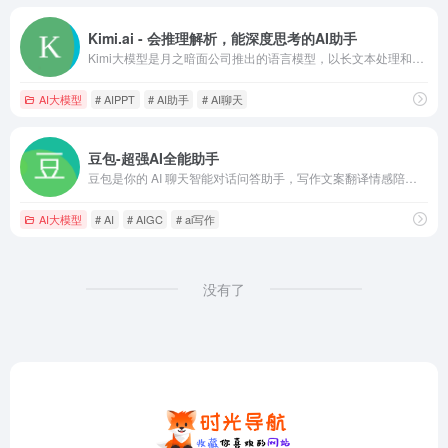
Kimi.ai - 会推理解析，能深度思考的AI助手
Kimi大模型是月之暗面公司推出的语言模型，以长文本处理和多模态推理能力著称。Kimi 擅长中英文对话，支持约 20 万汉字的上下文输入，可以帮助解答问题、阅读文件、联网搜索并整合信息，提升工作效率，还支持语音输入/播报等功能。
AI大模型
# AIPPT
# AI助手
# AI聊天
豆包-超强AI全能助手
豆包是你的 AI 聊天智能对话问答助手，写作文案翻译情感陪伴编程全能工具。豆包为你答疑解惑，提供灵感，辅助创作，也可以和你畅聊任何你感兴趣的话题。
AI大模型
# AI
# AIGC
# ai写作
没有了