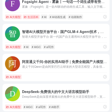
Fogsight Agent - 雾象丨一句话一个词生成带有旁白的科普动画视频
雾象（Fogsight）是一款AI驱动的动画生成工具，输入文字概念即可自动生成电影级动画，支持双语旁白和智能编排。本文提供详细使用教程和创作技巧，帮助您快速掌握这款革命性的动画制作工具。
AI大模型
生活百科
# AI
# AI动画生成
# 动画制作
智谱AI大模型开放平台 - 国产GLM-4 Agent技术，免费体验边想边干的AutoGLM沉思
智谱大模型开放平台-新一代国产自主通用AI大模型开放平台，是...
AI大模型
# AI
# AIGC
# ai写作
阿里通义千问-你的实用AI助手 | 免费全能国产大模型 | 多模态交互·长文档解析·Qwen3大模型
通义千问Qwen是由阿里巴巴云研发的大型语言模型，具备强大的语言理解与生成能力，广泛应用于内容创作、问答对话、编程开发及AI导航网站管理等领域，助力用户提升效率与智能化水平。
AI大模型
DeepSeek-免费强大的中文大语言模型助手
DeepSeek是由深度求索推出的免费中文大语言模型助手，支持超长128K上下文，能智能处理上传的Word、PDF等文件，擅长文本生成、代码编写、学习辅导与办公文档处理。作为国产AI的优秀代表，它无需付费即可体验强大功能，是您高效工作与学习的智能伙伴。
AI大模型
# AIGC
# ai写作
# AI助手