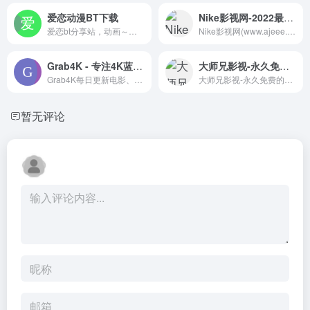
爱恋动漫BT下载
Nike影视网-2022最新电影-香港台湾经典电影影视大全
爱恋bt分享站，动画～漫画～游戏～动漫音乐～片源（raw）～各类acg资源地～欢迎各大佬发布入住！
Nike影视网(www.ajeee.com)提供最新最全面的热门电影,热门电视剧大全,热门综艺,动漫影院及午夜恐怖片,动作片,喜剧片等视频在线观看（视频无广告弹窗）
Grab4K - 专注4K蓝光原盘电影资源
大师兄影视-永久免费的福利超清影视站
Grab4K每日更新电影、电视剧、动漫、演唱会等4K蓝光原盘资源
大师兄影视-永久免费的福利超清影视站
暂无评论