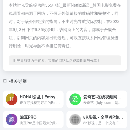
本站时光导航提供的555电影_最新Netflix新剧_韩国电影免费在
线观看都来源于网络，不保证外部链接的准确性和完整性，同
时，对于该外部链接的指向，不由时光导航实际控制，在2022
年9月3日 下午9:35收录时，该网页上的内容，都属于合规合
法，后期网页的内容如出现违规，可以直接联系网站管理员进
行删除，时光导航不承担任何责任。
时光导航致力于优质、实用的网络站点资源收集与分享！
相关导航
HOHAI公益 | Emby公益服注册地址分享，影音爱好者福利！
爱奇艺-在线视频网站-海量正版高清视频在线观看
正在寻找稳定好用的Emby公益服？本文为你精选了优质Emby服务器，提供最新注册地址和详细使用教程，帮你轻松搭建个人高清影音媒体库。影音爱好者必备！
爱奇艺（iqiyi.com）是全球领先的提供海量、优质、高清的网络视频服务的大型视频网站。在爱奇艺，您可以尽情畅享丰富多元的影视内容，涵盖电影、电视剧、动漫、综艺等各类精彩节目。无论是观看全网热门的高清正版电视剧，还是追寻经典影视作品，爱奇艺都是您的不二选择。
豌豆PRO
8K影视 - 全网VIP免费看
豌豆Pro是中国最大的影视资源聚合搜索引擎，实时聚合全网优质影视资源，同时支持在线、下载和字幕。电影、电视剧、动漫、综艺、记录片应有尽有。
8K影视，是一个没有广告的看剧网站，可以搜你想看的影片。还有很多详细的分类，全部免费