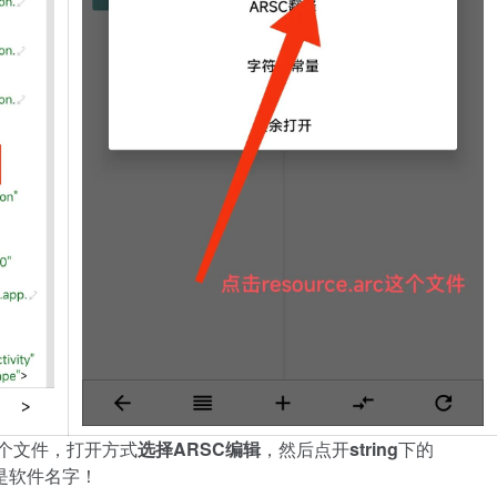
个
文
件
，
打
开
方
式
选
择
A
R
S
C
编
辑
，
然
后
点
开
s
t
r
i
n
g
下
的
是
软
件
名
字
！