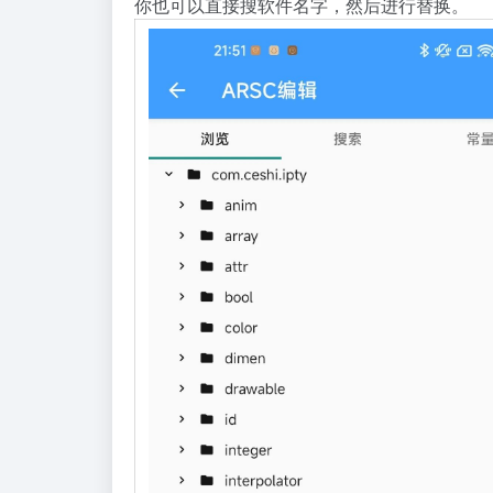
你
也
可
以
直
接
搜
软
件
名
字
，
然
后
进
行
替
换
。