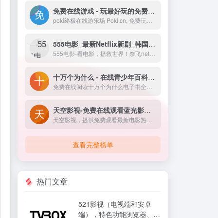
免费在线游戏 - 玩最好玩的免费游戏 就在 Poki
poki终极在线游乐场 Poki.cn, 免费玩在线游戏！选择你最喜欢的游戏，玩得开心！
555电影_最新Netflix新剧_韩国电影免费在线观看
555电影-看电影，拯救世界！奈飞netflix免费看，每天更新热火欧美日韩剧，最新韩国电影，在线免费电影网，vip视频免费看！
十万个为什么 - 在线青少年百科全书
免费在线阅读十万个为什么电子书全集。幼儿早教十万个为什么，儿童版、少儿版、青少年版小常识和百科全书，海量问题大全及答案。包括：人体奥秘，天文地理，军事交通，生物王国，数理化，信息科技，历史文化，国家体育，营养健康。
天空影视-免费在线观看蓝光影视资源
天空影视，提供免费观看最新电影热播电视剧,综艺,动漫,高清无广告蓝光p画质在线播放,流畅秒播不卡顿!
查看完整榜单
热门文章
521影视（电视端和安卓
端），特色功能浏览器、阅