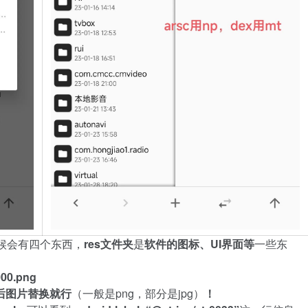
候
会
有
四
个
东
西
，
r
e
s
文
件
夹
是
软
件
的
图
标
、
U
I
界
面
等
一
些
东
0
0
0
.
p
n
g
后
图
片
替
换
就
行
（
一
般
是
p
n
g
，
部
分
是
j
p
g
）
！