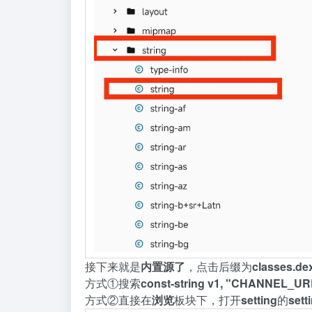
接
下
来
就
是
内
置
源
了
，
点
击
后
缀
为
c
l
a
s
s
e
s
.
d
e
方
式
①
搜
索
c
o
n
s
t
-
s
t
r
i
n
g
v
1
,
"
C
H
A
N
N
E
L
_
U
R
方
式
②
直
接
在
浏
览
板
块
下
，
打
开
s
e
t
t
i
n
g
的
s
e
t
t
i