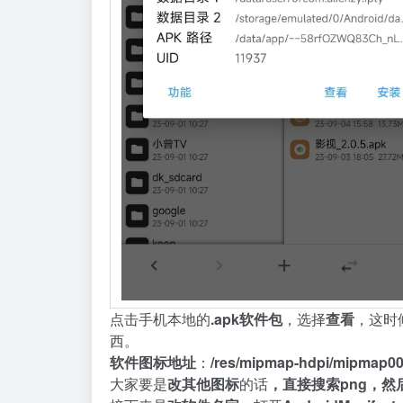
点
击
手
机
本
地
的
.
a
p
k
软
件
包
，
选
择
查
看
，
这
时
西
。
软
件
图
标
地
址
：
/
r
e
s
/
m
i
p
m
a
p
-
h
d
p
i
/
m
i
p
m
a
p
0
大
家
要
是
改
其
他
图
标
的
话
，
直
接
搜
索
p
n
g
，
然