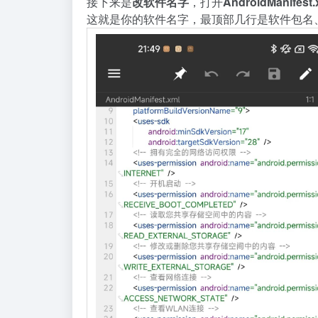
接
下
来
是
改
软
件
名
字
，
打
开
A
n
d
r
o
i
d
M
a
n
i
f
e
s
t
.
这
就
是
你
的
软
件
名
字
，
最
顶
部
几
行
是
软
件
包
名