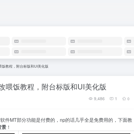
喂饭教程，附台标版和UI美化版
修改喂饭教程，附台标版和UI美化版
9,486
1
0
款
软
件
M
T
部
分
功
能
是
付
费
的
，
n
p
的
话
几
乎
全
是
免
费
用
的
，
下
面
教
背
景
！