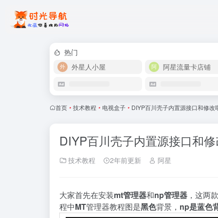
热门
外星人小屋
阿星流量卡店铺
首页
•
技术教程
•
电视盒子
•
DIYP百川壳子内置源接口和修改
DIYP百川壳子内置源接口和
技术教程
2年前更新
阿星
大
家
首
先
在
安
装
m
t
管
理
器
和
n
p
管
理
器
，
这
两
程
中
M
T
管
理
器
教
程
图
是
黑
色
背
景
，
n
p
是
蓝
色