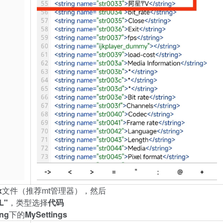
x
文
件
（
推
荐
m
t
管
理
器
）
，
然
后
L
"
，
类
型
选
择
代
码
n
g
下
的
M
y
S
e
t
t
i
n
g
s