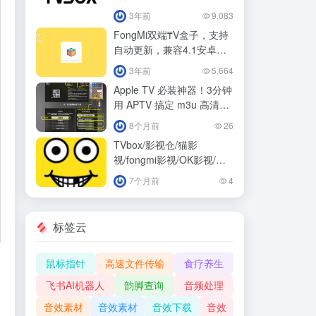
读，附源接口！！
3年前
9,083
FongMi双端₸V盒子，支持
自动更新，兼容4.1安卓低
版本系统！
3年前
5,664
Apple TV 必装神器！3分钟
用 APTV 搞定 m3u 高清直
播源，解锁看电视新姿势！
8个月前
26
TVbox/影视仓/猫影
视/fongmi影视/OK影视/蚂
蚁ant影视专属接口分享
7个月前
4
标签云
鼠标指针
高速文件传输
食疗养生
飞书AI机器人
韵脚查询
音频处理
音效素材
音效素材
音效下载
音效