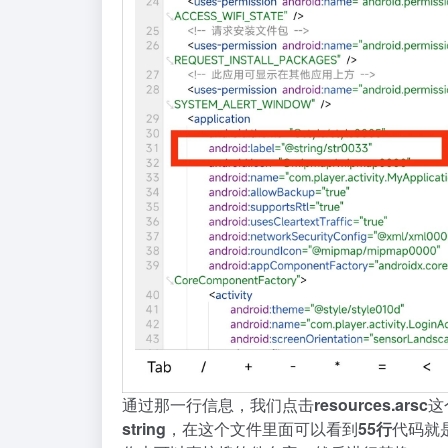
通
过
那
一
行
信
息
，
我
们
点
击
r
e
s
o
u
r
c
e
s
.
a
r
s
c
这
s
t
r
i
n
g
，
在
这
个
文
件
里
面
可
以
看
到
5
5
行
代
码
就