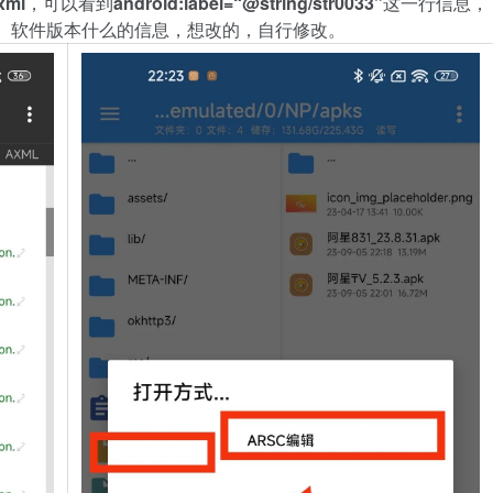
x
m
l
，
可
以
看
到
a
n
d
r
o
i
d
:
l
a
b
e
l
=
“
@
s
t
r
i
n
g
/
s
t
r
0
0
3
3
”
这
一
行
信
息
，
、
软
件
版
本
什
么
的
信
息
，
想
改
的
，
自
行
修
改
。